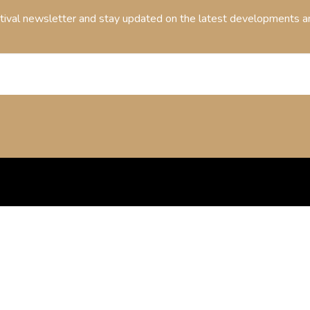
stival newsletter and stay updated on the latest developments an