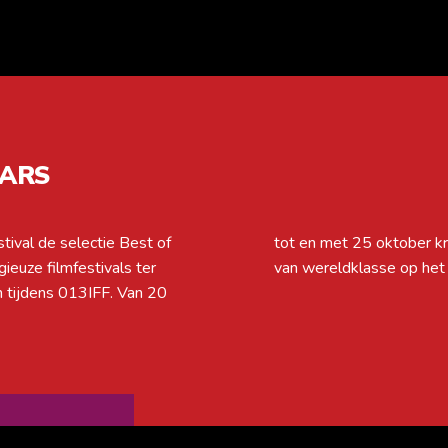
AARS
stival de selectie Best of
e kans om bekroonde films
ieuze filmfestivals ter
van wereldklasse op het
dens 013IFF. Van 20