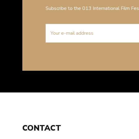
Subscribe to the 013 International Film Fe
E-
mailaddress
CONTACT