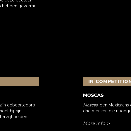
is hebben gevormd.
IN COMPETITIO
MOSCAS
 zijn geboortedorp
Moscas
, een Mexicaans
et hij zijn
drie mensen die noodg
terwijl beiden
More info
>