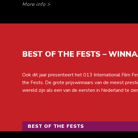
More info
>
BEST OF THE FESTS – WINN
Ook dit jaar presenteert het 013 International Film Fe
tot en met 25 oktober krijgt u bij Cinecitta de uniek
the Fests. De grote prijswinnaars van de meest prestig
wereld zijn als een van de eersten in Nederland te zien tij
BEST OF THE FESTS