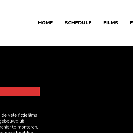
HOME
SCHEDULE
FILMS
e vele fictiefilms
pgebouwd uit
anier te monteren,
 hoe deze beelden