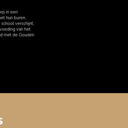
rp in een
et hun buren.
school verschijnt,
pvoeding van het
ond met de Gouden
S